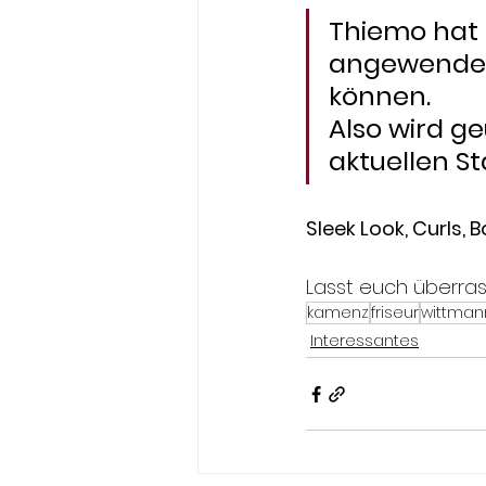
Thiemo hat u
angewendet 
können. 
Also wird ge
aktuellen St
Sleek Look, Curls, 
Lasst euch überra
kamenz
friseur
wittman
Interessantes