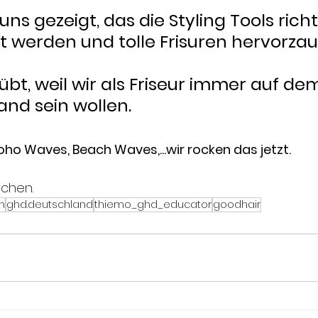
ns gezeigt, das die Styling Tools richt
werden und tolle Frisuren hervorzau
übt, weil wir als Friseur immer auf de
and sein wollen.
Boho Waves, Beach Waves,...wir rocken das jetzt.
schen.
n
ghd.deutschland
thiemo_ghd_educator
goodhair