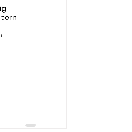
ig 
bern 
m 