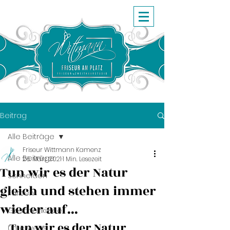
Beitrag
Alle Beiträge
Friseur Wittmann Kamenz
Alle Beiträge
26. März 2021
1 Min. Lesezeit
Tun wir es der Natur
Schneiden
gleich und stehen immer
Farben
wieder auf...
Geschenkidee
Tun wir es der Natur 
Unterwegs