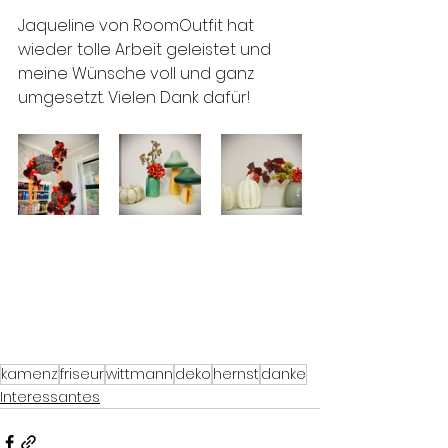
Jaqueline von RoomOutfit hat 
wieder tolle Arbeit geleistet und 
meine Wünsche voll und ganz 
umgesetzt. Vielen Dank dafür! 
kamenz
friseur
wittmann
deko
hernst
danke
Interessantes