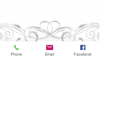
Dauerwellen
Wir wünschen 
Phone
Email
Facebook
schöne Advents
Impressum
|
Datenschutz
erfolgreiches J
Wittmann | Friseur- & Zweithaarstudio
Robert Koch Platz 3 | 01917 Kamenz
Öffnungszeiten:
Montag: geschlossen
Dienstag - Freitag: 08:00 bis 18:00 Uhr
Samstag: 08:00 bis 12:00 Uhr sowie nach
Vereinbarung
Termin buchen