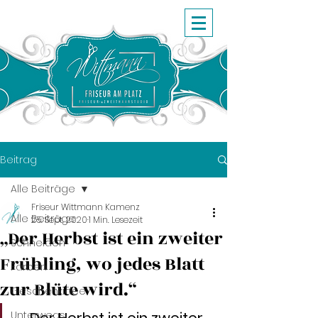
Beitrag
Alle Beiträge
Friseur Wittmann Kamenz
Alle Beiträge
25. Sept. 2020
1 Min. Lesezeit
„Der Herbst ist ein zweiter
Schneiden
Frühling, wo jedes Blatt
Farben
zur Blüte wird.“
Geschenkidee
Unterwegs